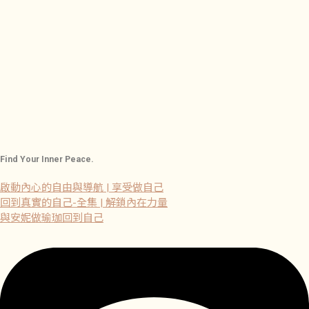
Find Your Inner Peace.
啟動內心的自由與導航 | 享受做自己
回到真實的自己-全集 | 解鎖內在力量
與安妮做瑜珈回到自己