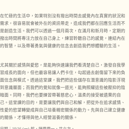
在忙碌的生活中，如果特別沒有撥出時間去感覺內在真實的狀況和
需求，很容易就會被外在的資訊帶走，造成我們都在回應生活而不
是創造生活。我們可以透過一個月兩次，在滿月和新月時，定期的
撥出時間將專注力放在自己身上，練習聆聽自己的感覺，連結內在
的智慧，以及帶著勇氣與健康的信念去創造我們想體驗的生活。
尤其關於感情與愛慾，是能夠快速讓我們看清楚自己，激發自我學
習成長的面向，但也最容易讓人們卡住，勾起過去創傷留下來的負
面信念與模式。透過這堂課，我們把這些儲存在潛意識的陰影浮現
到意識層面；而我們的覺知就像一道光，能夠照耀這些被壓抑的陰
暗面。同時，我們也要練習帶著慈悲心，溫柔的接受被遺棄的自
己。這堂課的目的，是要讓我們與自己和解，把從外在追求感情、
性愛的慾望轉變成與自己培養親密關係的動力。先與自己建立健康
的關係，才懂得與他人經營滋養的關係。
日期｜10/16 (一) 起，隔周周一，共六次。