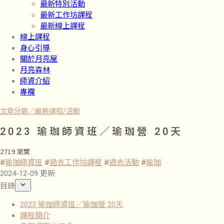
最新特別活動
最新工作坊課程
最新線上課程
線上課程
身心引導
關於月亮屋
月亮森林
師資介紹
專欄
文章分類／
最新課程/活動
2023 瑜珈師資班／瑜珈營 20天
2719 瀏覽
#
瑜珈師資班
#
過去工作坊課程
#
過去活動
#
瑜珈
2024-12-09 更新
目錄
2023 瑜伽師資班／瑜伽營 20天
課程簡介