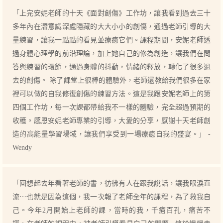
「上完安妮老師的十天《面對創傷》工作坊，讓我看到過去三十
多年內在潛意識深處隱藏的大大小小的創傷，通過老師引導的大
量練習，讓我一點點的看見並療癒它們。課程期間，安妮老師透
過身體心理學的前沿理論，加上她自己的修為創造，讓我們在問
答與練習的環節，通過身體的抖動，情緒的釋放，轉化了很多過
去的創傷。 除了課堂上很棒的體驗外，老師還教給我們很多在家
裡可以做的自我修復創傷的練習方法。這是我跟安妮老師上的第
四個工作坊，每一次課都帶給我不一樣的體驗，完全超過預期的
收穫。感恩安妮老師專業的引導，大愛的分享，感謝十天老師創
造的高能量學習場域，讓我們享受到一場療癒自我的盛宴。」 -
Wendy
「回想起去年看著老師的書，彷彿有人在跟我說話，讓我眼淚直
流⋯也就是因為這個，我一次報了老師全年的課程，為了救我自
己。今年2月開始上老師的課，當時的我，千瘡百孔，痛苦不