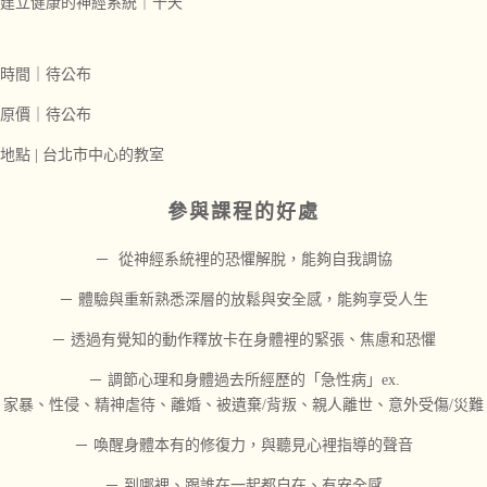
建立健康的神經系統｜十天
時間
｜待公布
原價｜待公布
地點
|
台北市中心的教室
參與課程的好處
－ 從神經系統裡的恐懼解脫，能夠自我調協
－ 體驗與重新熟悉深層的放鬆與安全感，能夠享受人生
－ 透過有覺知的動作釋放卡在身體裡的緊張、焦慮和恐懼
－ 調節心理和身體過去所經歷的「急性病」ex.
家暴、性侵、精神虐待、離婚、被遺棄/背叛、親人離世、意外受傷/災難
－ 喚醒身體本有的修復力，與聽見心裡指導的聲音
－ 到哪裡、跟誰在一起都自在、有安全感