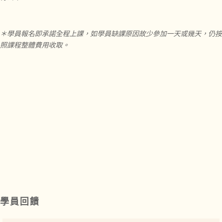
＊學員報名即承諾全程上課，如學員缺課原因故少參加一天或幾天，仍按
照課程整體費用收取。
學員回饋