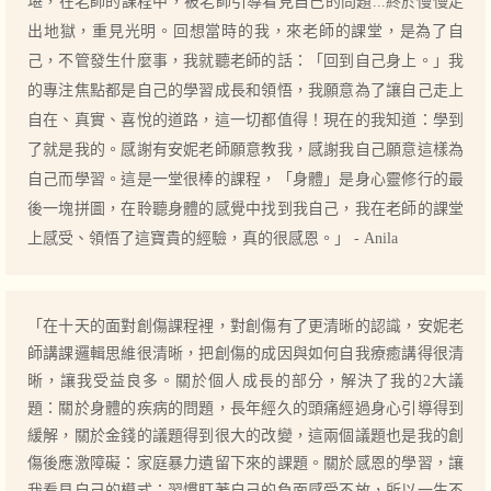
堪，在老師的課程中，被老師引導看見自己的問題...終於慢慢走
出地獄，重見光明。回想當時的我，來老師的課堂，是為了自
己，不管發生什麼事，我就聽老師的話：「回到自己身上。」我
的專注焦點都是自己的學習成長和領悟，我願意為了讓自己走上
自在、真實、喜悅的道路，這一切都值得！現在的我知道：學到
了就是我的。感謝有安妮老師願意教我，感謝我自己願意這樣為
自己而學習。這是一堂很棒的課程，「身體」是身心靈修行的最
後一塊拼圖，在聆聽身體的感覺中找到我自己，我在老師的課堂
上感受、領悟了這寶貴的經驗，真的很感恩。」 - Anila
「在十天的面對創傷課程裡，對創傷有了更清晰的認識，安妮老
師講課邏輯思維很清晰，把創傷的成因與如何自我療癒講得很清
晰，讓我受益良多。關於個人成長的部分，解決了我的2大議
題：關於身體的疾病的問題，長年經久的頭痛經過身心引導得到
緩解，關於金錢的議題得到很大的改變，這兩個議題也是我的創
傷後應激障礙：家庭暴力遺留下來的課題。關於感恩的學習，讓
我看見自己的模式：習慣盯著自己的負面感受不放，所以一生不