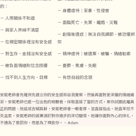
的：
－ 身體虐待｜家暴、性侵害
－ 人際關係不和諧
－ 面臨死亡、失業、離婚、災難
－ 與家人界線不清楚
－ 創傷後遺症｜無法自我調節、被恐懼綁
－ 在親密關係𥚃沒有安全感
架
－ 對生存、金錢沒有安全感
－ 精神虐待｜被遺棄、被騙、情緒勒索
－ 被負面情緒和信念困擾
－ 憂鬱、焦慮、失眠
－ 找不到人生方向、目標
－ 有想自殺的念頭
安妮老師會先確保先建立你的安全感和自我覺察，然後再面對更深層的情緒痛
苦。安妮老師也是一位出色的傾聽者，採取直接了當的方式。果你試圖逃離真
正的問題、拖延或含糊其辭，安妮老師會一眼看穿，並直接指出。她直率但不
失溫柔，安妮老師的誠實源於對你進步的深切關懷。她讓你面對內心的掙扎，
不適為了懲罰你，而是為了釋放你。 – Adam