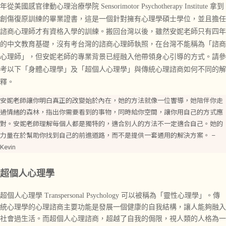
年從美國感官律動心理治療學院 Sensorimotor Psychotherapy Institute 拿到
創傷復原訓練的畢業證書，這是一個針對擁有心理學碩士學位，並且擔任
諮商心理師才有資格入學的訓練。搬回台灣以後，雖然安妮
老師只有四年
的中文教育基礎，沒有考台灣的諮商心理師執照，
在台灣
不能稱為「諮商
心理師」，但安妮老師的專業背景已經融入他帶領身心引導的方式。請參
考以下
「
身體心理學
」及
「
超個人心理學
」與傳統心理諮商如何不同的解
釋。
安妮老師讓你明白真正的改變始於內在，她的方法就像一位響導，她陪伴你走
過情緒的森林，指出你需要看到的事物，同時給你空間，讓你用自己的方式應
對。安妮老師理解每個人都是獨特的，適合別人的方法不一定適合自己。她的
力量在於幫助你找到自己的前進道路，而不是提供一套通用的解決方案。 –
Kevin
超個人心理學
超個人心理學 Transpersonal Psychology 可以被稱為「靈性心理學」。傳
統心理學的
心理諮商主要功能是發展一個健康的自我結構，讓人能夠融入
社會過生活。而
超個人
心理諮商，
超越了自我的侷限，
視人類的人格
為一