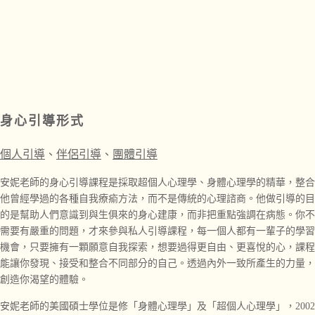
身心引導形式
個人引導
、
伴侶引導
、
團體引導
安妮老師的身心引導課程是採取
超個人心理學、
身體心理學的精華，整合
他曾經學過的各種自我療瘉方法，而不是傳統的心理諮商。他做引導的目
的是幫助人們意識到與生俱來
的身心建康，而非把重點強調在病態。
你不
需要有嚴重的問題，才來參與私人引導課程，每一個人都有一輩子的學習
機會，只要擁有一顆願意自我探索，想要過得更自由、更喜悅的心，課程
能讓你發現、接受和整合不同部分的自己。透過內外一致所產生的力量，
創造你渴望的體驗。
安妮老師的美國碩士學位是修「身體心理學」及「超個人心理學」，2002