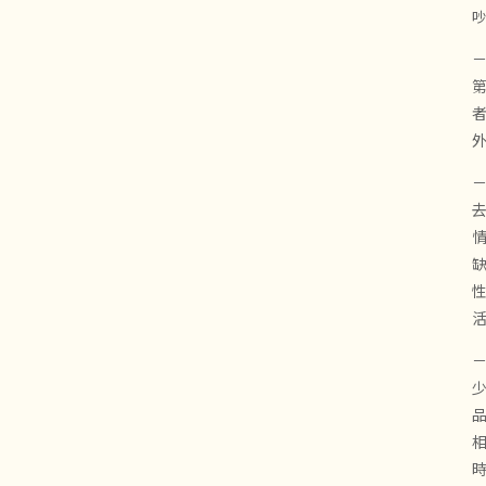
－
－
－