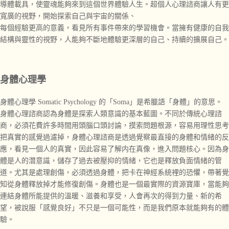
導體載具，使靈魂能夠來到這個世界體驗人生。
超個人心理
諮商讓
人有更
寬廣的視野，開始
探索自己
與宇宙的關係、
每個經驗更高的意義，看見所有事件帶來的學習機會。當
擁有健康的自我
結構與靈性的視野，人能夠不斷地體驗更深層的自己、持續的擴展
自己
。
身體心理學
身體心理學 Somatic Psychology 的「Soma」是希臘語「身體」的意思。
身體心理諮商認為身體是探索
人類
意識的基本藍圖。不同於傳統心理諮
商，必須花費許多時間用頭腦口頭討論，摸索問題根源，
容易用理性思考
把真實的感覺過濾掉，
身體心理諮商是透過覺察最直接的身體和情緒的反
應，看見一個人的真實，因此容易
了解内在真像，
進入問題核心。因為身
體是人的潛意識，儲存了過去被壓抑的情緒，它也是釋放負面情緒的管
道。尤其是處理創傷，必須透過身體，把卡在神經系統裡的恐懼，帶著覺
知從身體釋放掉才能修復創傷。身體也是一個最實際的資源寶庫，當能夠
連結身體所能提供的溫暖、滋養和
享受，人會再次的得到力量、新的希
望，被說服「感覺良好」不只是一個可能性，而是我們原本就能夠有的體
驗。