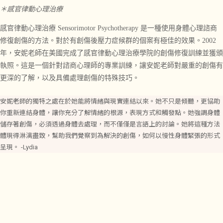
＊感官律動
心理治療
感官律動心理治療
Sensorimotor Psychotherapy
是
一種使用
身體心理諮商
修復創傷的方法。
對於有創傷後壓力症候群的個案有極佳的效果。
2002
年，安妮老師在美國完成了
感官律動
心理治療學院的創傷修復訓練並獲頒
執照。這是一個針對諮商心理師的
專業
訓練，讓安妮老師對嚴重的創傷有
更深的了解，以及具備處理創傷的特殊技巧。
安妮老師的獨特之處在於她能將情緒與現實連結以來。她不只是傾聽，更協助
你重新連結身體，讓你充分了解情緒的根源，表現方式和觸發點。她強調身體
儲存著創傷，必須透過身體去處理，而不僅僅是言語上的討論。她將這種方法
體現得淋漓盡致，幫助我們覺察到為解決的創傷，如何以慢性身體緊張的形式
呈現。 -Lydia