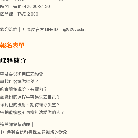
時間｜每周四 20:00-21:30
四堂課｜TWD 2,800
歡迎洽詢｜ 月亮屋官方 LINE ID ｜@939vcxkn
報名表單
課程簡介
帶著喜悅和自信去約會
尋找伴侶讓你絕望？
約會讓你尷尬、有壓力？
認識他的過程中容易失去自己？
你對他的投射、期待讓你失望？
害怕重複吸引同樣無法愛你的人？
這堂課會幫助你｜
1）帶著自信和喜悅去認識新的對象