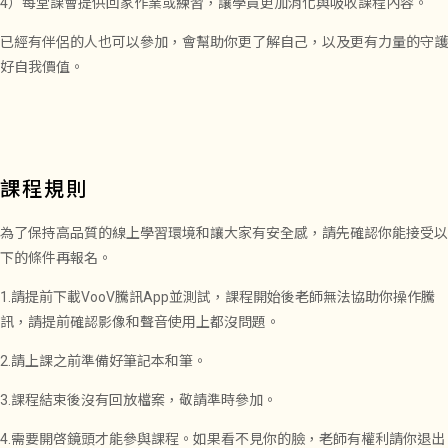
4）每堂課會提供回家作業或練習，讓學員更加消化與吸收課程內容。
已經有伴侶的人也可以參加，會幫助你更了解自己，以及更有力量的守護
好自我價值。
課程規則
為了保持高品質的線上學習環境和讓大家有安全感，請先確認你能接受以
下的條件再報名。
1.請提前下載VooV騰訊App並測試，課程開始後老師無法協助你操作騰
訊，請提前確認影像和聲音使用上都沒問題。
2.請上課之前準備好筆記本和筆。
3.課程結束後沒有回放檔案，敬請準時參加。
4.需要開啓鏡頭才能參與課程。如果看不見你的臉，老師有權利請你退出